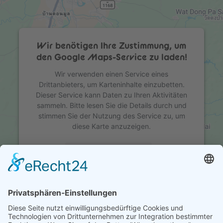
Wir benötigen Ihre Zustimmung, um
den Google Maps-Service zu laden!
Wir verwenden einen Service eines
Drittanbieters, um Karteninhalte einzubetten.
Dieser Service kann Daten zu Ihren Aktivitäten
sammeln. Bitte lesen Sie die Details durch und
stimmen Sie der Nutzung des Service zu, um
diese Karte anzuzeigen.
Mehr Informationen
Akzeptieren
powered by
Usercentrics Consent Management
Platform
&
eRecht24