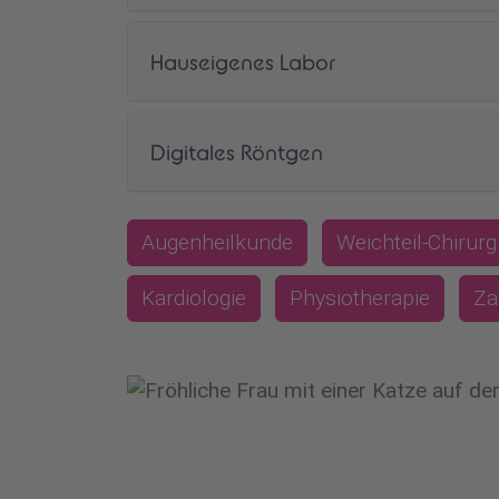
Hauseigenes Labor
Digitales Röntgen
Augenheilkunde
Weichteil-Chirurg
Kardiologie
Physiotherapie
Za