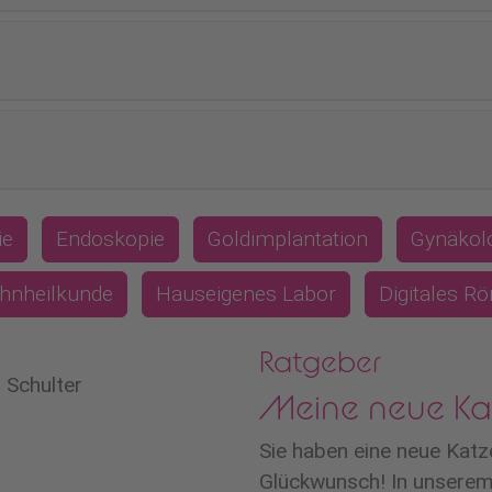
ie
Endoskopie
Goldimplantation
Gynäkol
hnheilkunde
Hauseigenes Labor
Digitales R
Ratgeber
Meine neue Ka
Sie haben eine neue Kat
Glückwunsch! In unserem 