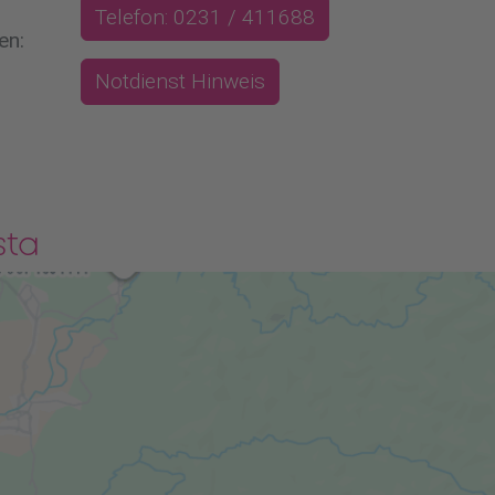
Telefon: 0231 / 411688
en:
Notdienst Hinweis