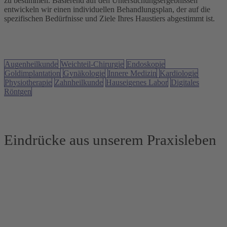
zu bestimmen. Basierend auf den Untersuchungsergebnissen
entwickeln wir einen individuellen Behandlungsplan, der auf die
spezifischen Bedürfnisse und Ziele Ihres Haustiers abgestimmt ist.
Augenheilkunde
Weichteil-Chirurgie
Endoskopie
Goldimplantation
Gynäkologie
Innere Medizin
Kardiologie
Physiotherapie
Zahnheilkunde
Hauseigenes Labor
Digitales
Röntgen
Eindrücke aus unserem Praxisleben