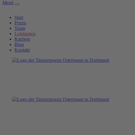
Menü
Start
Praxis
Team
Leistungen
Karriere
Blog
Kontakt
Physiotherapie bei Hund und Katze
Physiotherapie bei Hund und Katze
Physiotherapie ist eine bewährte Methode zur Verbesserung der
Beweglichkeit und des allgemeinen Wohlbefindens bei Hunden und
Katzen. Sie unterstützt die Rehabilitation nach Verletzungen,
Operationen oder bei chronischen Erkrankungen des
Bewegungsapparates. Unsere Tierarztpraxis bietet spezialisierte
physiotherapeutische Behandlungen an, die durch unsere