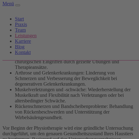
Mitarbeiterin Tierärztin Ariane Meyersen außerhalb der Praxis
Menü
durchgeführt werden, um die Lebensqualität Ihrer pelzigen Begleiter
zu optimieren.
Start
Praxis
Anwendungsgebiete der Physiotherapie
Team
Leistungen
Physiotherapie kann bei einer Vielzahl von Erkrankungen und
Karriere
Zuständen eingesetzt werden, darunter:
Blog
Kontakt
Postoperative Rehabilitation: Unterstützung der Heilung nach
chirurgischen Eingriffen durch gezielte Übungen und
Therapieansätze.
Arthrose und Gelenkerkrankungen: Linderung von
Schmerzen und Verbesserung der Beweglichkeit bei
degenerativen Gelenkerkrankungen.
Muskelverletzungen und -schwäche: Wiederherstellung der
Muskelkraft und Flexibilität nach Verletzungen oder bei
altersbedingter Schwäche.
Rückenschmerzen und Bandscheibenprobleme: Behandlung
von Rückenbeschwerden und Unterstützung der
Wirbelsäulengesundheit.
Vor Beginn der Physiotherapie wird eine gründliche Untersuchung
durchgeführt, um den genauen Gesundheitszustand Ihres Haustiers