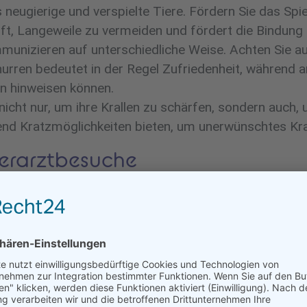
neugierige und verspielte Tiere. Fördern Sie das Spie
ilft, Langeweile zu vermeiden und fördert die Bindung
unizieren auf unterschiedliche Weise. Achten Sie au
rren bedeutet in der Regel Zufriedenheit, während a
n hinweisen können.
icht nur, um ihre Krallen zu schärfen, sondern auch, u
gend Kratzmöglichkeiten bieten, um unerwünschtes Kr
Tierarztbesuche
 wichtig, um sicherzustellen, dass Ihre Katze gesund
mäßige Impfungen, um vor gefährlichen Krankheiten 
sund scheint, sind regelmäßige Gesundheitschecks un
i Katzen nicht selten. Achten Sie auf Anzeichen wi