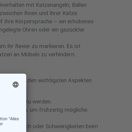
lverhalten mit Katzenangeln, Bällen
 zwischen Ihnen und Ihrer Katze.
f ihre Körpersprache – ein erhobenes
ngelegte Ohren oder ein gezückter
m ihr Revier zu markieren. Es ist
atzen an Möbeln zu verhindern.
 bleibt. Zu den wichtigsten Aspekten
geschützt zu werden.
erlässlich, um frühzeitig mögliche
e Mundgeruch oder Schwierigkeiten beim