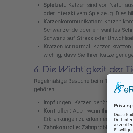
Spielzeit:
Katzen sind von Natur aus 
oder interaktivem Spielzeug. Dies h
Katzenkommunikation:
Katzen komm
Schwanzende oder ein sanftes Schnu
Schwanz auf Stress oder Unwohlsei
Kratzen ist normal:
Katzen kratzen n
wichtig, dass Sie Ihrer Katze genü
6. Die Wichtigkeit der 
Regelmäßige Besuche beim Tierarzt sind
gehören:
Impfungen:
Katzen benötigen regel
Kontrollen:
Auch wenn Ihre Katze ge
Erkrankungen zu erkennen.
Zahnkontrolle:
Zahnprobleme sind be