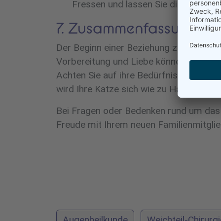
Fressen und lassen Sie die Zähne r
7. Zusammenfassung
Der Beginn einer Beziehung zu Ihrer ne
Vorbereitung und Liebe können Sie eine 
Achten Sie auf ihre Bedürfnisse, acht
wird Ihre Katze sich wie zu Hause fühle
Bei Fragen oder Bedenken rund um das W
Freude mit Ihrem neuen Familienmitglie
Augenheilkunde
Weichteil-Chirurgi