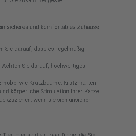
 für Sie zusammengestellt.
hr ein sicheres und komfortables Zuhause
en Sie darauf, dass es regelmäßig
. Achten Sie darauf, hochwertiges
atzmöbel wie Kratzbäume, Kratzmatten
und körperliche Stimulation Ihrer Katze.
rückzuziehen, wenn sie sich unsicher
ier. Hier sind ein paar Dinge, die Sie