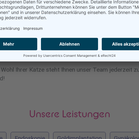
egelmäßig überprüfen.
uen Katze ist ein aufregender, aber auch herausforder
starke Bindung zu Ihrer Katze aufbauen und ihr ein g
en Sie auf eine ausgewogene Ernährung und regelmäß
n.
ohl Ihrer Katze steht Ihnen unser Team jederzeit zu
d!
Unsere Leistungen
e
Endoskopie
Goldimplantation
Gynäkolo