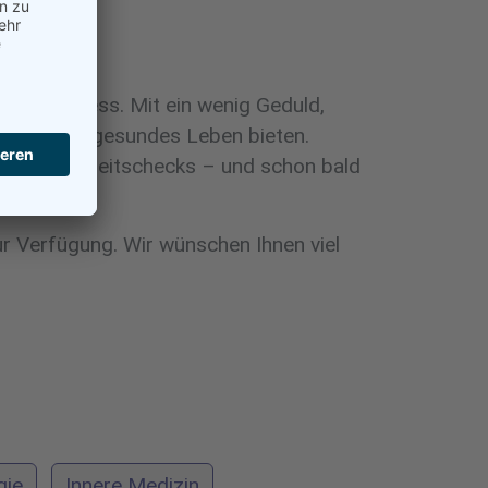
nder Prozess. Mit ein wenig Geduld,
lückliches, gesundes Leben bieten.
ige Gesundheitschecks – und schon bald
r Verfügung. Wir wünschen Ihnen viel
gie
Innere Medizin